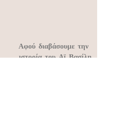
Αφού διαβάσουμε την 
ιστορία του Αϊ Βασίλη
Να μια ωραία ιδέα! Ας γίνουμε κι εμείς 
για μια μέρα ο Αϊ Βασίλης της γειτονιάς 
μας. Σίγουρα θα έχουμε κάποια 
παιχνίδια που δεν τα χρειαζόμαστε πια. 
Σίγουρα θα έχουμε κάποια ρούχα που 
δεν τα φοράμε. Ας τα συσκευάσουμε 
λοιπόν και ας τα χαρίσουμε . Υπάρχουν 
πολλά «κοριτσάκια που πουλούν 
σπίρτα» στην γωνιά του δρόμου. Ένα 