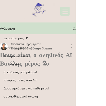
22310
45006
697441
1565
Ακολουθήσ
τε μας
Ανάρτηση
τα άρθρα μας
Αναστασία Ξηρομερίτου
τα άρθρα μας
30 Δεκ 2020
διαβάστηκε 3 λεπτά
Ποιος είναι ο αληθινός Αϊ
Τέχνη- εκπαίδευση
Βασίλης μέρος 2ο
Κατασκευές
οι κούκλες μας μιλούν!
Ιστορίες με τις κούκλες
Δραστηριότητες για κάθε μέρα!
συναισθηματική αγωγή