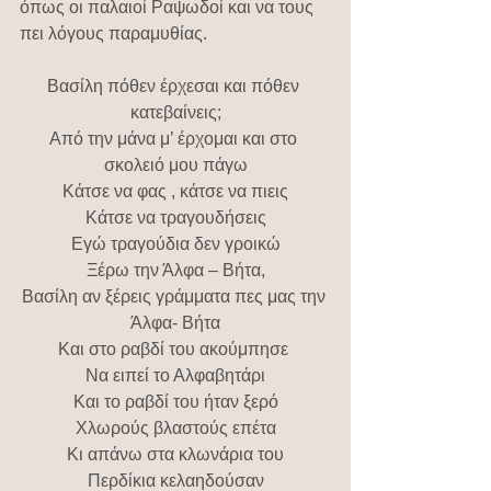
όπως οι παλαιοί Ραψωδοί και να τους 
πει λόγους παραμυθίας.
Βασίλη πόθεν έρχεσαι και πόθεν 
κατεβαίνεις;
Από την μάνα μ’ έρχομαι και στο 
σκολειό μου πάγω
Κάτσε να φας , κάτσε να πιεις
Κάτσε να τραγουδήσεις
Εγώ τραγούδια δεν γροικώ
Ξέρω την Άλφα – Βήτα,
Βασίλη αν ξέρεις γράμματα πες μας την 
Άλφα- Βήτα
Και στο ραβδί του ακούμπησε 
Να ειπεί το Αλφαβητάρι
Και το ραβδί του ήταν ξερό
Χλωρούς βλαστούς επέτα
Κι απάνω στα κλωνάρια του
Περδίκια κελαηδούσαν