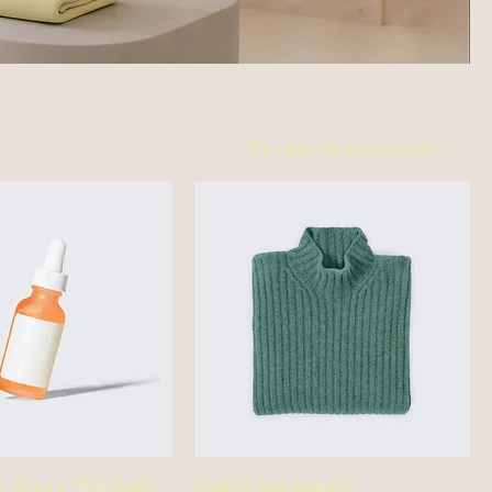
Trier par :
Recommandé
e Serum - Pre Order
Knitted Golf Sweater