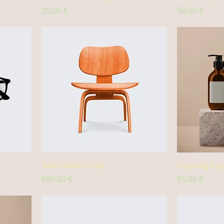
Prix
Prix
20,00 €
56,00 €
Solid Wood Chair
Foaming Faci
Prix
Prix
690,00 €
85,00 €