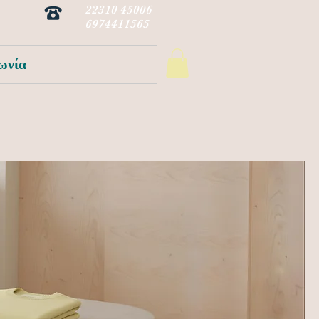
22310 45006
6974411565
ωνία