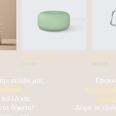
le
Essential Oil Diffuser
Textured Loo
Prix
Prix
119,00 €
269,00 €
την σελίδα μας
Επισκε
cebook
το ηλεκτρ
 πολλά και
κατά
ντα θέματα!
Δώρο τα έξοδ