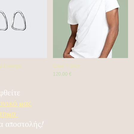
p Earrings
Crew T-Shirt
Prix
120,00 €
φθείτε
ονικό μας
στημα
α αποστολής!