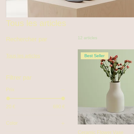
Tous les articles
12 articles
Rechercher par
Tous les articles
Best Seller
Filtrer par
Prix
20 €
690 €
Color
Ceramic Flower Vase