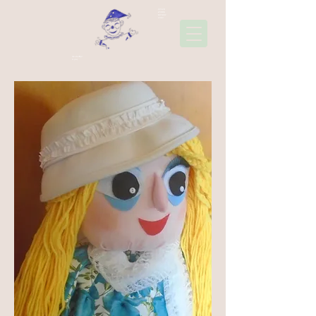
22310
45006
697441
1565
Ακολουθήσ
τε μας