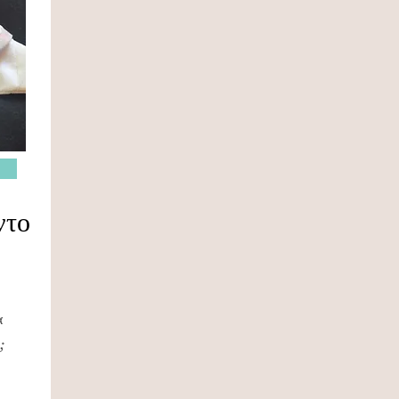
ντο
α
;