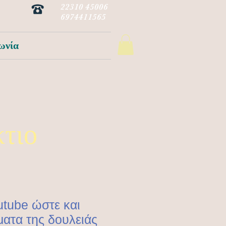
22310 45006
6974411565
ωνία
κτιο
utube ώστε και
ματα της δουλειάς