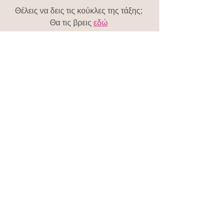
Θέλεις να δεις τις κούκλες της τάξης; 
Θα τις βρεις 
εδώ
Τέχνη- εκπαίδευση
Εμφάνιση όλων
Πρόσφατες αναρτήσεις