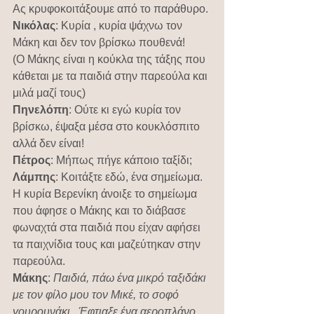
Ας κρυφοκοιτάξουμε από το παράθυρο.
Νικόλας
: Κυρία , κυρία ψάχνω τον 
Μάκη και δεν τον βρίσκω πουθενά!  
(Ο Μάκης είναι η κούκλα της τάξης που 
κάθεται με τα παιδιά στην παρεούλα και 
μιλά μαζί τους)
Πηνελόπη
: Ούτε κι εγώ κυρία τον 
βρίσκω, έψαξα μέσα στο κουκλόσπιτο 
αλλά δεν είναι!
Πέτρος
: Μήπως πήγε κάποιο ταξίδι; 
Λάμπης
: Κοιτάξτε εδώ, ένα σημείωμα.
Η κυρία Βερενίκη άνοιξε το σημείωμα 
που άφησε ο Μάκης και το διάβασε 
φωναχτά στα παιδιά που είχαν αφήσει 
τα παιχνίδια τους και μαζεύτηκαν στην 
παρεούλα.
Μάκης
: 
Παιδιά, πάω ένα μικρό ταξιδάκι 
με τον φίλο μου τον Μικέ, το σοφό 
γουρουνάκι . Έφτιαξε ένα αεροπλάνο 