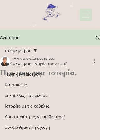
22310
45006
697441
1565
Ακολουθήσ
τε μας
Ανάρτηση
τα άρθρα μας
Αναστασία Ξηρομερίτου
τα άρθρα μας
7 Απρ 2021
διαβάστηκε 2 λεπτά
Πες μου μια ιστορία.
Τέχνη- εκπαίδευση
Κατασκευές
οι κούκλες μας μιλούν!
Ιστορίες με τις κούκλες
Δραστηριότητες για κάθε μέρα!
συναισθηματική αγωγή