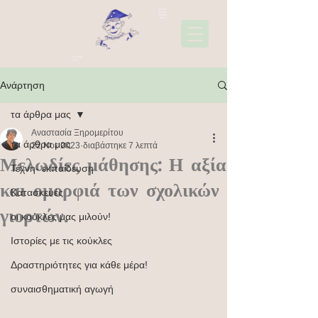
22310
45006
697441
1565
Ακολουθήσ
τε μας
Ανάρτηση
τα άρθρα μας
Αναστασία Ξηρομερίτου
τα άρθρα μας
22 Νοε 2023
διαβάστηκε 7 λεπτά
Μελωδίες μάθησης: Η αξία
Τέχνη- εκπαίδευση
και ομορφιά των σχολικών
Κατασκευές
γιορτών.
οι κούκλες μας μιλούν!
Ιστορίες με τις κούκλες
Δραστηριότητες για κάθε μέρα!
συναισθηματική αγωγή