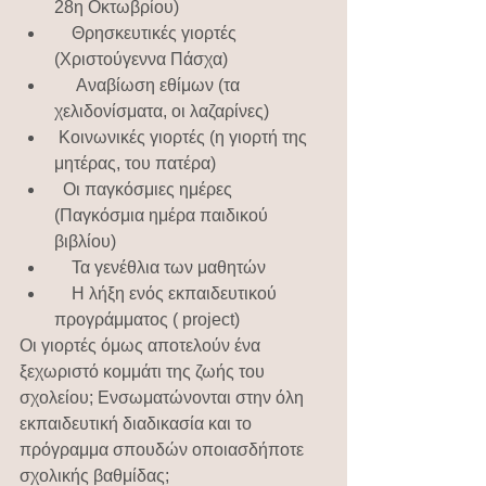
28η Οκτωβρίου)
    Θρησκευτικές γιορτές 
(Χριστούγεννα Πάσχα)
     Αναβίωση εθίμων (τα 
χελιδονίσματα, οι λαζαρίνες)
 Κοινωνικές γιορτές (η γιορτή της 
μητέρας, του πατέρα)
  Οι παγκόσμιες ημέρες 
(Παγκόσμια ημέρα παιδικού 
βιβλίου)
    Τα γενέθλια των μαθητών
    Η λήξη ενός εκπαιδευτικού 
προγράμματος ( project)
Οι γιορτές όμως αποτελούν ένα 
ξεχωριστό κομμάτι της ζωής του 
σχολείου; Ενσωματώνονται στην όλη 
εκπαιδευτική διαδικασία και το 
πρόγραμμα σπουδών οποιασδήποτε 
σχολικής βαθμίδας;