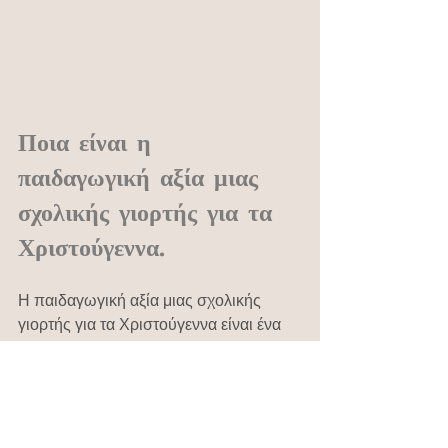
Ποια είναι η 
παιδαγωγική αξία μιας 
σχολικής γιορτής για τα 
Χριστούγεννα.
Η παιδαγωγική αξία μιας σχολικής 
γιορτής για τα Χριστούγεννα είναι ένα 
ζήτημα που θα πρέπει να αξιολογηθεί 
με προσοχή και  ευαισθησία. Οι 
σχολικές γιορτές αποτελούν ένα 
σημαντικό μέρος του εκπαιδευτικού 
προγράμματος και έχουν τη  