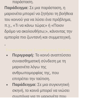
παράσταση.
Παράδειγμα:
 Σε μια παράσταση, η 
μαριονέτα μπορεί να ζητήσει τη βοήθεια 
του κοινού για να λύσει ένα πρόβλημα, 
π.χ., «Τι να κάνω τώρα;» ή «Ποιον 
δρόμο να ακολουθήσω;», κάνοντας την 
εμπειρία πιο ζωντανή και συμμετοχική.
.
 Ενσυναίσθηση και Συναισθηματική Σύνδεση
Περιγραφή:
 Το κοινό αναπτύσσει 
συναισθηματική σύνδεση με τη 
μαριονέτα λόγω της 
ανθρωπομορφίας της, που 
επιτρέπει την ταύτιση.
Παράδειγμα:
 Σε μια συγκινητική 
σκηνή, το κοινό μπορεί να νιώσει 
συμπόνια για τη μαριονέτα που 
π.χ. χάθηκε ή φοβάται, γεγονός 
που αυξάνει την ένταση της 