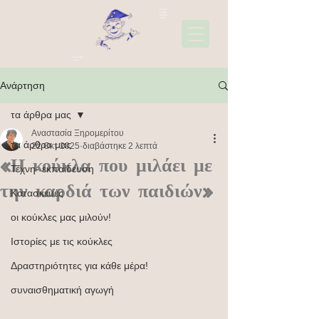
22310
45006
697441
1565
Ακολουθήσ
τε μας
Ανάρτηση
τα άρθρα μας
Αναστασία Ξηρομερίτου
τα άρθρα μας
22 Οκτ 2025
διαβάστηκε 2 λεπτά
«Η κούκλα που μιλάει με
Τέχνη- εκπαίδευση
την καρδιά των παιδιών»
Κατασκευές
οι κούκλες μας μιλούν!
Ιστορίες με τις κούκλες
Δραστηριότητες για κάθε μέρα!
συναισθηματική αγωγή