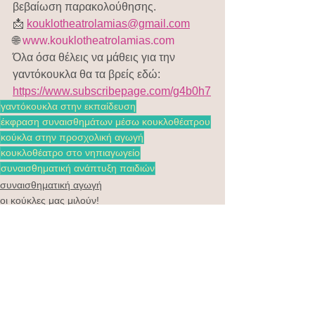
βεβαίωση παρακολούθησης.
📩 
kouklotheatrolamias@gmail.com
🌐 
www.kouklotheatrolamias.com
Όλα όσα θέλεις να μάθεις για την 
γαντόκουκλα θα τα βρείς εδώ: 
https://www.subscribepage.com/g4b0h7
γαντόκουκλα στην εκπαίδευση
έκφραση συναισθημάτων μέσω κουκλοθέατρου
κούκλα στην προσχολική αγωγή
κουκλοθέατρο στο νηπιαγωγείο
συναισθηματική ανάπτυξη παιδιών
συναισθηματική αγωγή
οι κούκλες μας μιλούν!
Εμφάνιση όλων
Πρόσφατες αναρτήσεις