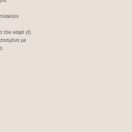
μπλακούν 
α του καφέ (ή 
ατισμένο με 
α.