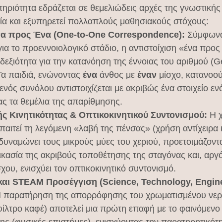
ηριότητα εδράζεται σε θεμελιώδεις αρχές της γνωστικής
ία και εξυπηρετεί πολλαπλούς μαθησιακούς στόχους:
να προς Ένα (One-to-One Correspondence):
 Σύμφωνα
για το προεννοιολογικό στάδιο, η αντιστοίχιση «ένα προς
εξιότητα για την κατανόηση της έννοιας του αριθμού (
 Τα παιδιά, ενώνοντας 
ένα
 άνθος με 
έναν
 μίσχο, κατανοού
 ενός συνόλου αντιστοιχίζεται με ακριβώς ένα στοιχείο εν
ας τα θεμέλια της απαρίθμησης.
ς Κινητικότητας & Οπτικοκινητικού Συντονισμού:
 Η 
αιτεί τη λεγόμενη «λαβή της πένσας» (χρήση αντίχειρα κα
δυναμώνει τους μικρούς μύες του χεριού, προετοιμάζοντας
ικασία της ακριβούς τοποθέτησης της σταγόνας και, αργό
χου, ενισχύει τον οπτικοκινητικό συντονισμό.
αι STEAM Προσέγγιση (Science, Technology, Enginee
Η παρατήρηση της απορρόφησης του χρωματισμένου νερ
(φίλτρο καφέ) αποτελεί μια πρώτη επαφή με το φαινόμενο 
ης (φυσικές επιστήμες), ενισχύοντας την παρατηρητικότη