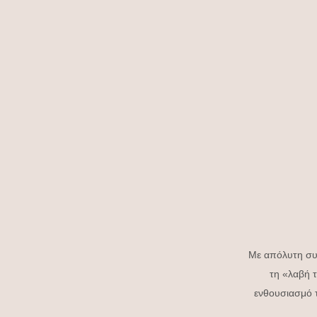
Με απόλυτη συγ
τη «λαβή τ
ενθουσιασμό τ