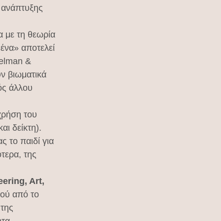
 ανάπτυξης 
 με τη θεωρία 
 ένα» αποτελεί 
Gelman & 
ν βιωματικά 
ός άλλου 
χρήση του 
ι δείκτη). 
 το παιδί για 
τερα, της 
ring, Art, 
ού από το 
της 
τα.