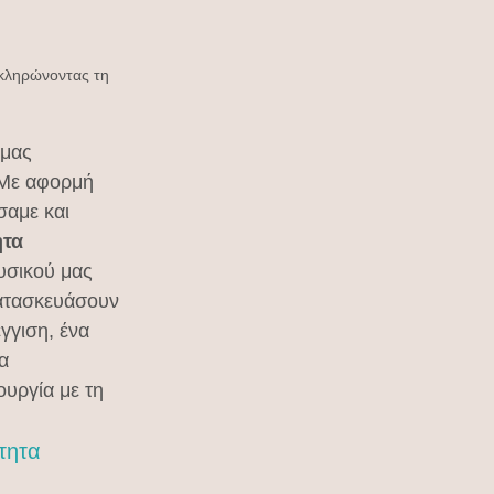
οκληρώνοντας τη 
μας 
 Με αφορμή 
σαμε και 
τα 
υσικού μας 
κατασκευάσουν 
γγιση, ένα 
α 
υργία με τη 
τητα 