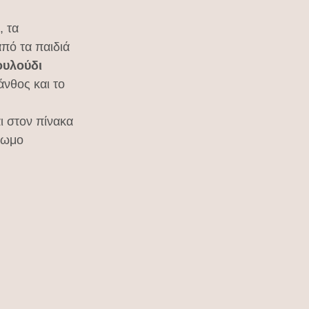
 τα 
πό τα παιδιά 
ουλούδι 
άνθος και το 
ι στον πίνακα 
ρωμο 