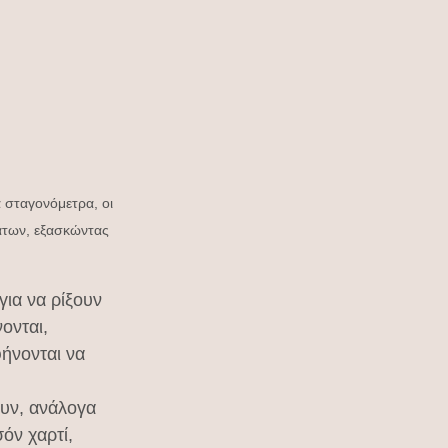
 σταγονόμετρα, οι 
άτων, εξασκώντας 
ια να ρίξουν 
νται, 
ήνονται να 
υν, ανάλογα 
όν χαρτί, 