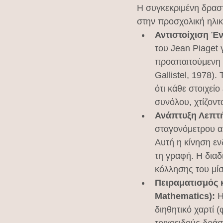
Η συγκεκριμένη δραστ
στην προσχολική ηλικ
Αντιστοίχιση Έ
του Jean Piaget 
προαπαιτούμενη δ
Gallistel, 1978).
ότι κάθε στοιχείο
συνόλου, χτίζοντ
Ανάπτυξη Λεπτή
σταγονόμετρου απ
Αυτή η κίνηση εν
τη γραφή. Η διαδ
κόλλησης του μίσ
Πειραματισμός κ
Mathematics):
 
διηθητικό χαρτί 
τριχοειδούς δράσ