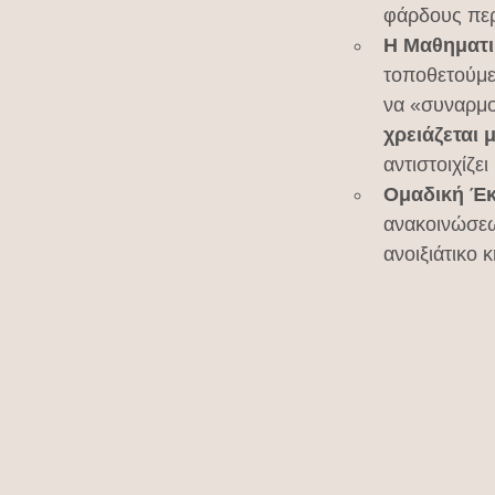
φάρδους περ
Η Μαθηματι
τοποθετούμε 
να «συναρμο
χρειάζεται 
αντιστοιχίζε
Ομαδική Έκ
ανακοινώσεω
ανοιξιάτικο 