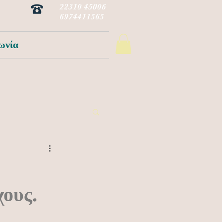
22310 45006
6974411565
ωνία
ους.