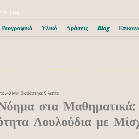
τε μας
Βιογραφικό
Υλικό
Δράσεις
Blog
Επικοιν
Κατασκευές
οι κούκλες μας μιλούν!
Ιστορίες με τις κούκλες
ίτου
8 Μαΐ
διαβάστηκε 5 λεπτά
συναισθηματική αγωγή
 Νόημα στα Μαθηματικά:
ότητα Λουλούδια με Μίσχ