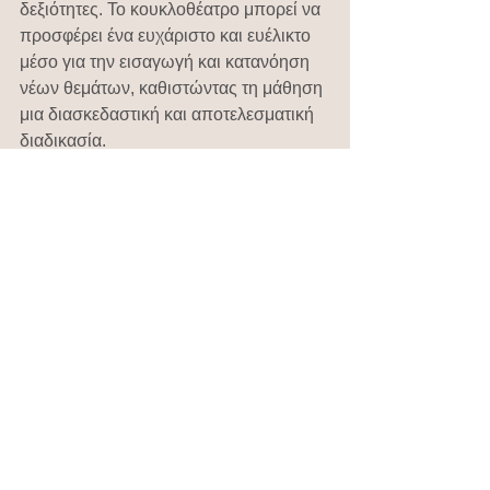
δεξιότητες. Το κουκλοθέατρο μπορεί να 
προσφέρει ένα ευχάριστο και ευέλικτο 
μέσο για την εισαγωγή και κατανόηση 
νέων θεμάτων, καθιστώντας τη μάθηση 
μια διασκεδαστική και αποτελεσματική 
διαδικασία. 
Οι εκπαιδευτικοί μπορούν να 
αξιοποιήσουν το κουκλοθέατρο για να 
κάνουν τα θέματα του project πιο 
προσιτά και ενδιαφέροντα, 
συμβάλλοντας έτσι στην ολιστική 
ανάπτυξη των παιδιών.