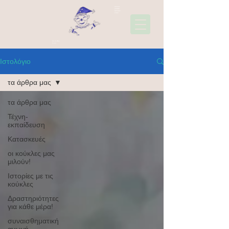
22310
45006
697441
1565
Ακολουθήσ
τε μας
Ιστολόγιο
τα άρθρα μας
τα άρθρα μας
Τέχνη-
εκπαίδευση
Κατασκευές
οι κούκλες μας
μιλούν!
Ιστορίες με τις
κούκλες
Δραστηριότητες
για κάθε μέρα!
συναισθηματική