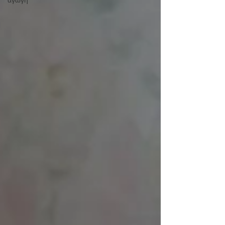
αγωγή