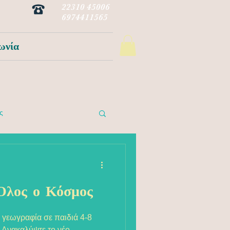
22310 45006
6974411565
ωνία
ς
Όλος ο Κόσμος
γεωγραφία σε παιδιά 4-8
 Ανακαλύψτε το νέο