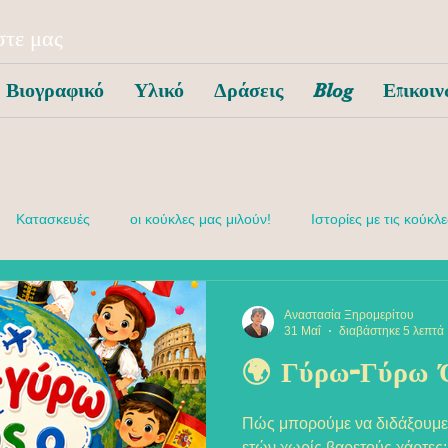
τε μας
Βιογραφικό
Υλικό
Δράσεις
Blog
Επικοιν
Κατασκευές
οι κούκλες μας μιλούν!
Ιστορίες με τις κούκλε
συναισθηματική αγωγή
Αναστασία Ξηρομερίτου
31 Μαΐ
διαβάστηκε 5 λεπτά
🌍 Γύρω-Γύρω 
Πώς μπορούμε να διδάξουμε 
ετών χωρίς βαρετούς χάρτες;