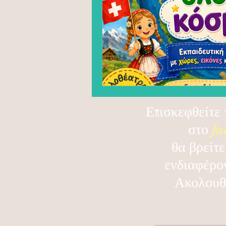
Επισκεφθείτε 
στο
fa
θα βρείτε
ενδιαφέρο
Ακολουθ