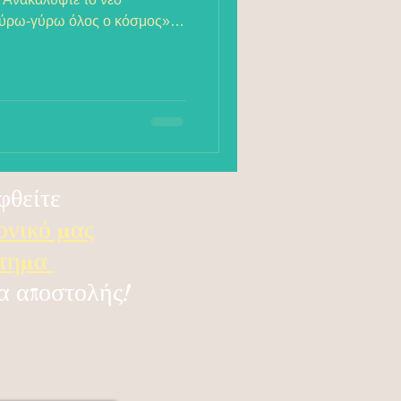
«Γύρω-γύρω όλος ο κόσμος»!
άθηση συναντά τη
να εντελώς ΔΩΡΕΑΝ δείγμα
λας για να ξεκινήσετε αμέσως
 εξερευνητές.
φθείτε
ονικό μας
στημα
α αποστολής!