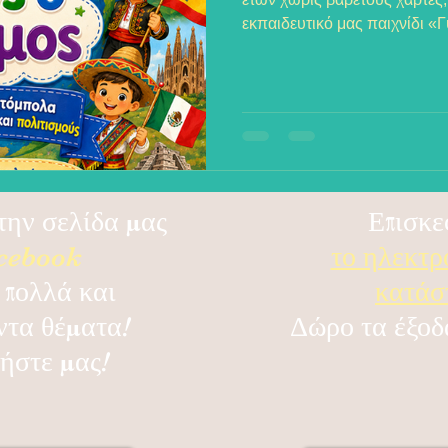
εκπαιδευτικό μας παιχνίδι 
Διαβάστε πώς η βιωματική μ
διασκέδαση και κατεβάστε έ
της εκπαιδευτικής μας τόμπο
το ταξίδι με τους μικρούς σας
την σελίδα μας
Επισκε
cebook
το ηλεκτρ
 πολλά και
κατά
ντα θέματα!
Δώρο τα έξοδ
ήστε μας!