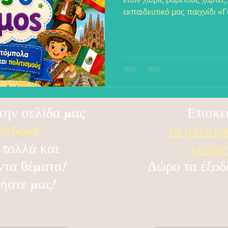
εκπαιδευτικό μας παιχνίδι 
Διαβάστε πώς η βιωματική μ
διασκέδαση και κατεβάστε έ
της εκπαιδευτικής μας τόμπο
το ταξίδι με τους μικρούς σας
την σελίδα μας
Επισκε
cebook
το ηλεκτρ
 πολλά και
κατά
ντα θέματα!
Δώρο τα έξοδ
ήστε μας!