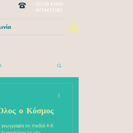
22310 45006
6974411565
ωνία
ς
Όλος ο Κόσμος
γεωγραφία σε παιδιά 4-8
 Ανακαλύψτε το νέο