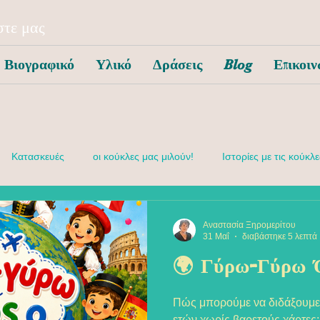
τε μας
Βιογραφικό
Υλικό
Δράσεις
Blog
Επικοιν
Κατασκευές
οι κούκλες μας μιλούν!
Ιστορίες με τις κούκλε
συναισθηματική αγωγή
Αναστασία Ξηρομερίτου
31 Μαΐ
διαβάστηκε 5 λεπτά
🌍 Γύρω-Γύρω 
Πώς μπορούμε να διδάξουμε 
ετών χωρίς βαρετούς χάρτες;