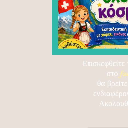
Επισκεφθείτε 
στο
fa
θα βρείτε
ενδιαφέρο
Ακολουθ