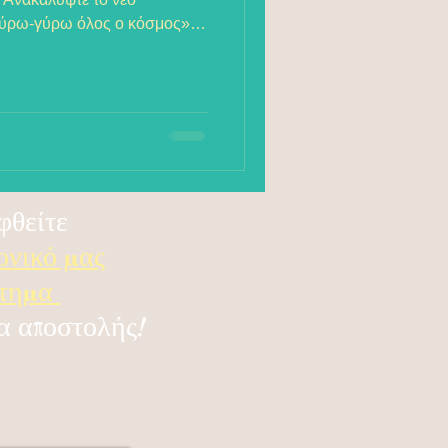
«Γύρω-γύρω όλος ο κόσμος»!
άθηση συναντά τη
να εντελώς ΔΩΡΕΑΝ δείγμα
λας για να ξεκινήσετε αμέσως
 εξερευνητές.
φθείτε
ονικό μας
στημα
α αποστολής!