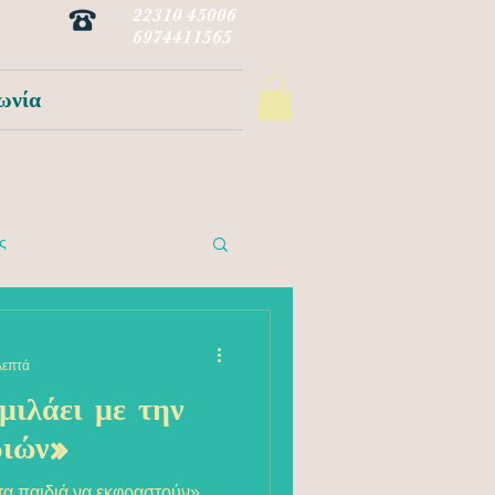
22310 45006
6974411565
ωνία
ς
λεπτά
μιλάει με την
διών»
α παιδιά να εκφραστούν»