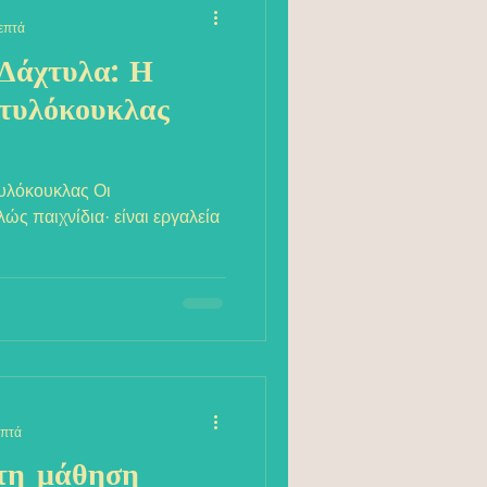
επτά
Δάχτυλα: Η
τυλόκουκλας
τυλόκουκλας Οι
ώς παιχνίδια· είναι εργαλεία
επτά
τη μάθηση