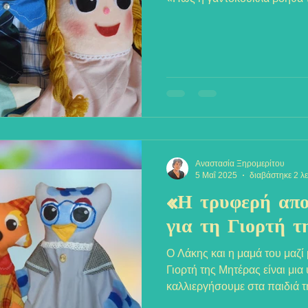
Αναστασία Ξηρομερίτου
5 Μαΐ 2025
διαβάστηκε 2 λ
«Η τρυφερή απο
για τη Γιορτή 
Ο Λάκης και η μαμά του μαζί
Γιορτή της Μητέρας είναι μια
καλλιεργήσουμε στα παιδιά τη