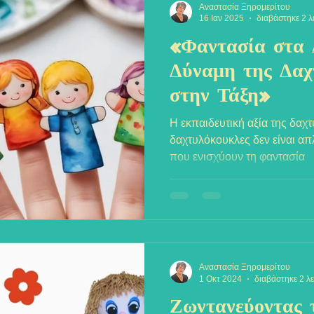
Αναστασία Ξηρομερίτου
16 Ιαν 2025
διαβάστηκε 2 λ
«Φαντασία στα 
Δύναμη της Δαχ
στην Τάξη»
Η εκπαιδευτική αξία της δαχ
δαχτυλόκουκλες δεν είναι απλ
που ενισχύουν τη φαντασία
Αναστασία Ξηρομερίτου
1 Οκτ 2024
διαβάστηκε 2 λ
Ζωντανεύοντας 