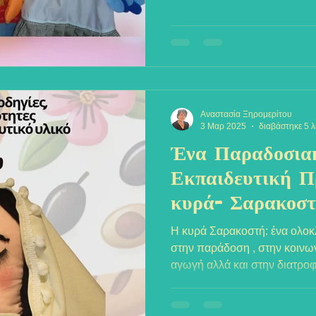
Αναστασία Ξηρομερίτου
3 Μαρ 2025
διαβάστηκε 5 
Ένα Παραδοσια
Εκπαιδευτική Π
κυρά- Σαρακοσ
Η κυρά Σαρακοστή: ένα ολοκ
στην παράδοση , στην κοινω
αγωγή αλλά και στην διατροφ