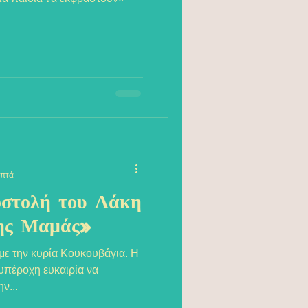
επτά
στολή του Λάκη
της Μαμάς»
 με την κυρία Κουκουβάγια. Η
 υπέροχη ευκαιρία να
ν...