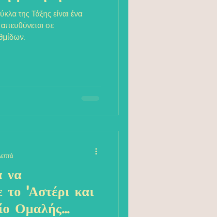
κλα της Τάξης είναι ένα
 απευθύνεται σε
θμίδων.
λεπτά
α να
 το 'Αστέρι και
είο Ομαλής