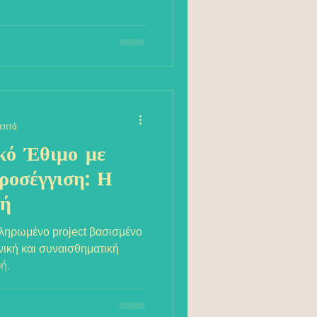
λεπτά
κό Έθιμο με
ροσέγγιση: Η
τή
ληρωμένο project βασισμένο
νική και συναισθηματική
ή.