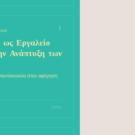
επτά
 ως Εργαλείο
ην Ανάπτυξη των
 γαντόκουκλα στην αφήγηση