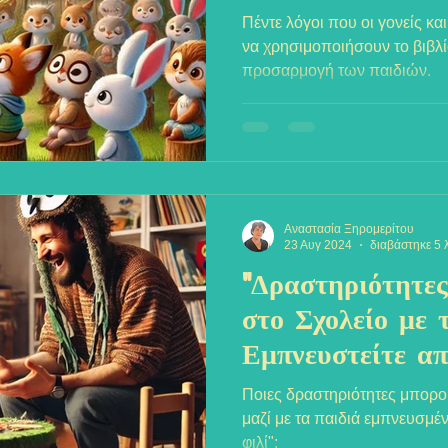
Προσαρμογής τω
Πέντε λόγοι που οι γονείς και
Σχολείο"
να χρησιμοποιήσουν το βιβλίο
προσαρμογή των παιδιών.
Αναστασία Ξηρομερίτου
23 Αυγ 2024
διαβάστηκε 5 
"Δραστηριότητες
στο Σχολείο με 
Εμπνευστείτε απ
Φιλί'"
Ποιες δραστηριότητες μπορ
μαζί με τα παιδιά εμπνευσμέν
φιλί";