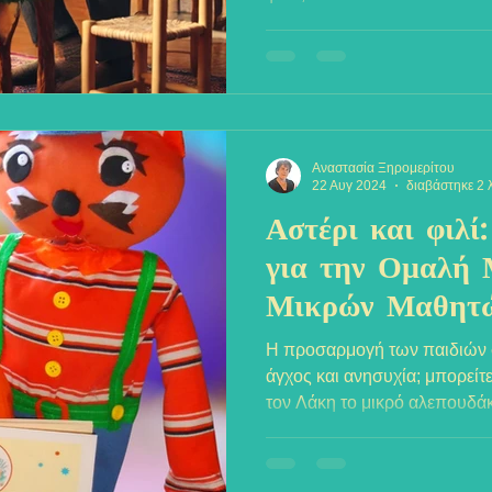
Αναστασία Ξηρομερίτου
22 Αυγ 2024
διαβάστηκε 2 
Αστέρι και φιλί
για την Ομαλή
Μικρών Μαθητ
Η προσαρμογή των παιδιών σ
άγχος και ανησυχία; μπορείτε
τον Λάκη το μικρό αλεπουδάκ