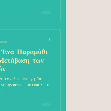
λεπτά
: Ένα Παραμύθι
 Μετάβαση των
ών
το σχολείο είναι γεμάτη
 να την κάνετε πιο εύκολη με
ι.