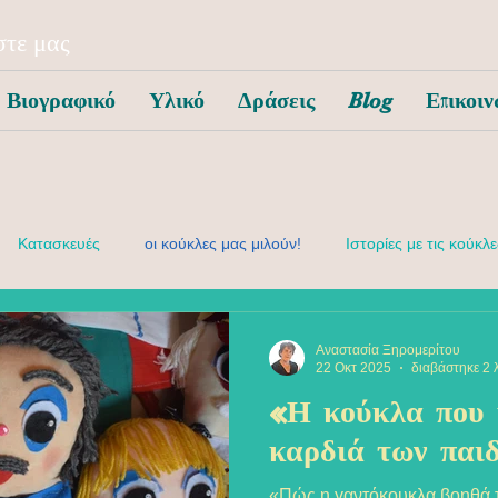
τε μας
Βιογραφικό
Υλικό
Δράσεις
Blog
Επικοιν
Κατασκευές
οι κούκλες μας μιλούν!
Ιστορίες με τις κούκλε
συναισθηματική αγωγή
Αναστασία Ξηρομερίτου
22 Οκτ 2025
διαβάστηκε 2 
«Η κούκλα που 
καρδιά των παι
«Πώς η γαντόκουκλα βοηθά τ